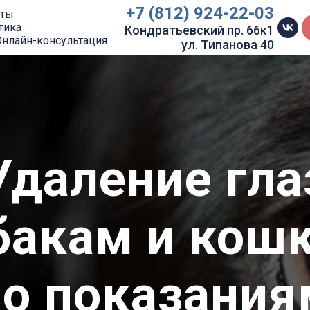
+7 (812) 924-22-03
кты
тика
Кондратьевский пр. 66к1
Онлайн-консультация
ул. Типанова 40
Удаление гла
бакам и кош
по показания