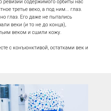
о ревизии содержимого орбиты нас
ное третье веко, а под ним... глаз.
о глаз. Его даже не пытались
али веки (и то не до конца),
тьим веком и сшили кожу.
сте с конъюнктивой, остатками век и