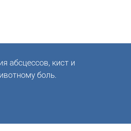
я абсцессов, кист и
ивотному боль.