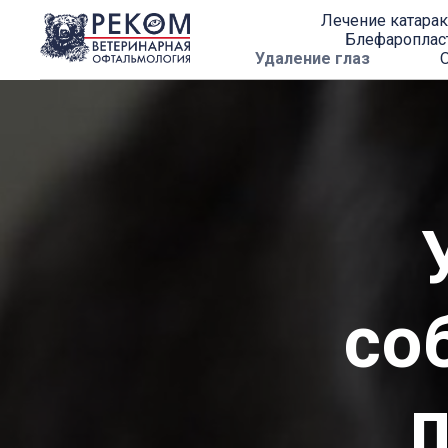
Лечение катара
Блефароплас
Удаление глаз
со