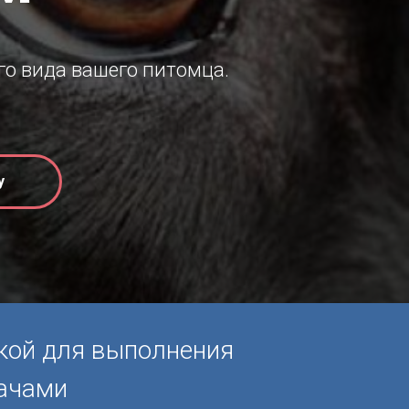
го вида вашего питомца.
у
кой для выполнения
ачами